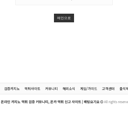
메인으로
검증카지노
먹튀사이트
커뮤니티
해외소식
게임/가이드
고객센터
출석
온라인 카지노 먹튀 검증 커뮤니티, 온카 먹튀 신고 사이트 | 배팅요기요
All rights reserv